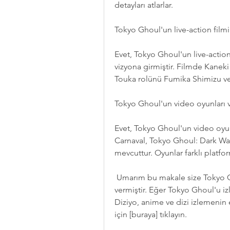
detayları atlarlar.
Tokyo Ghoul'un live-action filmi
Evet, Tokyo Ghoul'un live-action 
vizyona girmiştir. Filmde Kaneki
Touka rolünü Fumika Shimizu v
Tokyo Ghoul'un video oyunları v
Evet, Tokyo Ghoul'un video oyunl
Carnaval, Tokyo Ghoul: Dark War 
mevcuttur. Oyunlar farklı platfor
 Umarım bu makale size Tokyo Ghoul 1. sezon 1. bölüm hakkında yararlı bilgiler 
vermiştir. Eğer Tokyo Ghoul'u izl
Diziyo, anime ve dizi izlemenin e
için [buraya] tıklayın.