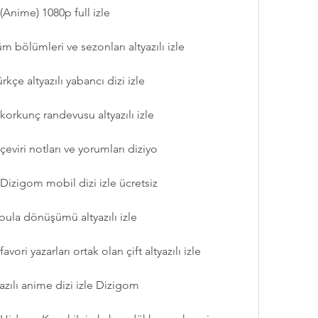
Anime) 1080p full izle
 bölümleri ve sezonları altyazılı izle
çe altyazılı yabancı dizi izle
orkunç randevusu altyazılı izle
viri notları ve yorumları diziyo
izigom mobil dizi izle ücretsiz
ula dönüşümü altyazılı izle
ri yazarları ortak olan çift altyazılı izle
zılı anime dizi izle Dizigom