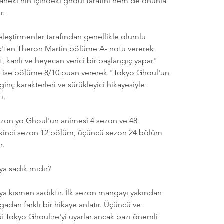
aneki'nin içindeki ghoul tarafını hem de onunla 
r.
'ten Theron Martin bölüme A- notu vererek 
 kanlı ve heyecan verici bir başlangıç yapar" 
 ise bölüme 8/10 puan vererek "Tokyo Ghoul'un 
nç karakterleri ve sürükleyici hikayesiyle 
ı.
ikinci sezon 12 bölüm, üçüncü sezon 24 bölüm 
r.
a sadık mıdır?
 kısmen sadıktır. İlk sezon mangayı yakından 
adan farklı bir hikaye anlatır. Üçüncü ve 
 Tokyo Ghoul:re'yi uyarlar ancak bazı önemli 