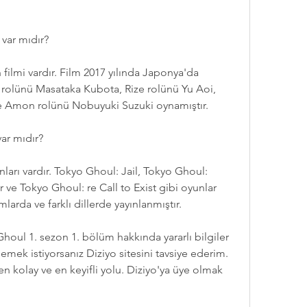
 var mıdır?
filmi vardır. Film 2017 yılında Japonya'da 
 rolünü Masataka Kubota, Rize rolünü Yu Aoi, 
e Amon rolünü Nobuyuki Suzuki oynamıştır.
ar mıdır?
arı vardır. Tokyo Ghoul: Jail, Tokyo Ghoul: 
ve Tokyo Ghoul: re Call to Exist gibi oyunlar 
mlarda ve farklı dillerde yayınlanmıştır.
emek istiyorsanız Diziyo sitesini tavsiye ederim. 
n kolay ve en keyifli yolu. Diziyo'ya üye olmak 