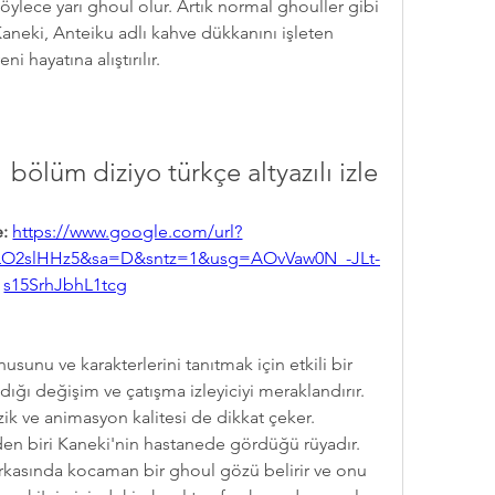
böylece yarı ghoul olur. Artık normal ghouller gibi 
neki, Anteiku adlı kahve dükkanını işleten 
i hayatına alıştırılır.
bölüm diziyo türkçe altyazılı izle
: 
https://www.google.com/url?
O2slHHz5&sa=D&sntz=1&usg=AOvVaw0N_-JLt-
s15SrhJbhL1tcg
ığı değişim ve çatışma izleyiciyi meraklandırır. 
k ve animasyon kalitesi de dikkat çeker. 
n biri Kaneki'nin hastanede gördüğü rüyadır. 
rkasında kocaman bir ghoul gözü belirir ve onu 