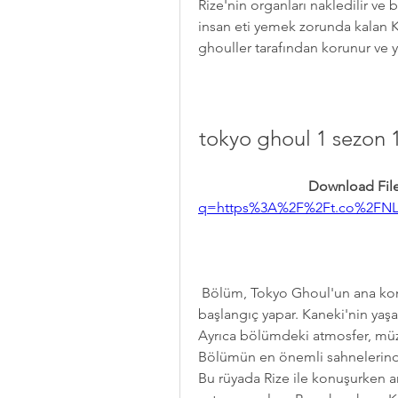
Rize'nin organları nakledilir ve 
insan eti yemek zorunda kalan Ka
ghouller tarafından korunur ve yen
tokyo ghoul 1 sezon 1 
Download File
q=https%3A%2F%2Ft.co%2FNL
 Bölüm, Tokyo Ghoul'un ana konusunu ve karakterlerini tanıtmak için etkili bir 
başlangıç yapar. Kaneki'nin yaşad
Ayrıca bölümdeki atmosfer, müzi
Bölümün en önemli sahnelerinde
Bu rüyada Rize ile konuşurken a