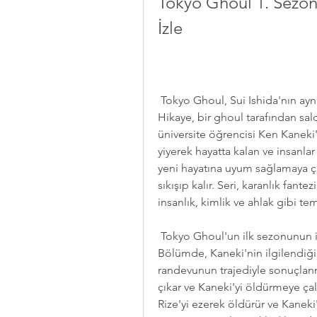
Tokyo Ghoul 1. Sezon 
İzle
 Tokyo Ghoul, Sui Ishida'nın aynı adlı mangasına dayanan bir anime serisidir. 
Hikaye, bir ghoul tarafından sald
üniversite öğrencisi Ken Kaneki'ni
yiyerek hayatta kalan ve insanlar
yeni hayatına uyum sağlamaya ça
sıkışıp kalır. Seri, karanlık fante
insanlık, kimlik ve ahlak gibi tema
 Tokyo Ghoul'un ilk sezonunun ilk bölümü 3 Temmuz 2014'te yayınlandı. 
Bölümde, Kaneki'nin ilgilendiği b
randevunun trajediyle sonuçlanma
çıkar ve Kaneki'yi öldürmeye çalı
Rize'yi ezerek öldürür ve Kaneki'