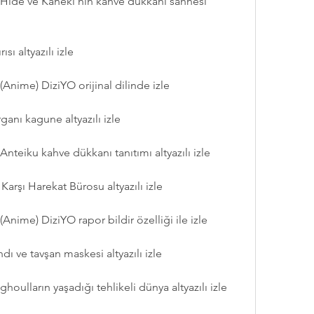
Hide ve Kaneki'nin kahve dükkanı sahnesi 
ı altyazılı izle
Anime) DiziYO orijinal dilinde izle
ganı kagune altyazılı izle
teiku kahve dükkanı tanıtımı altyazılı izle
arşı Harekat Bürosu altyazılı izle
nime) DiziYO rapor bildir özelliği ile izle
 ve tavşan maskesi altyazılı izle
oulların yaşadığı tehlikeli dünya altyazılı izle