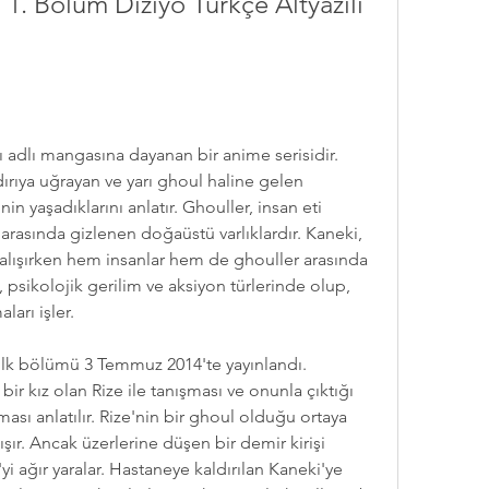
1. Bölüm Diziyo Türkçe Altyazılı 
ırıya uğrayan ve yarı ghoul haline gelen 
n yaşadıklarını anlatır. Ghouller, insan eti 
 arasında gizlenen doğaüstü varlıklardır. Kaneki, 
lışırken hem insanlar hem de ghouller arasında 
zi, psikolojik gerilim ve aksiyon türlerinde olup, 
ları işler.
ir kız olan Rize ile tanışması ve onunla çıktığı 
sı anlatılır. Rize'nin bir ghoul olduğu ortaya 
şır. Ancak üzerlerine düşen bir demir kirişi 
yi ağır yaralar. Hastaneye kaldırılan Kaneki'ye 