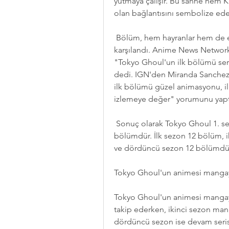
yutmaya çalışır. Bu sahne hem K
olan bağlantısını sembolize ede
 Bölüm, hem hayranlar hem de eleştirmenler tarafından genellikle olumlu 
karşılandı. Anime News Network
"Tokyo Ghoul'un ilk bölümü sert,
dedi. IGN'den Miranda Sanchez
ilk bölümü güzel animasyonu, ilgi
izlemeye değer" yorumunu yapt
 Sonuç olarak Tokyo Ghoul 1. sezon yo Ghoul'un animesi 4 sezon ve 48 
bölümdür. İlk sezon 12 bölüm, 
ve dördüncü sezon 12 bölümdü
Tokyo Ghoul'un animesi mangay
Tokyo Ghoul'un animesi mangaya
takip ederken, ikinci sezon mang
dördüncü sezon ise devam serisi