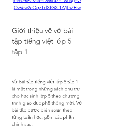
k4WAsFZ&sa=D&sntz=1&usg=A
OvVaw2cQqzTdXfGX-1rVjfhZEiw
Giới thiệu về vở bài 
tập tiếng việt lớp 5 
tập 1
Vở bài tập tiếng việt lớp 5 tập 1 
là một trong những sách phụ trợ 
cho học sinh lớp 5 theo chương 
trình giáo dục phổ thông mới. Vở 
bài tập được biên soạn theo 
từng tuần học, gồm các phần 
chính sau: