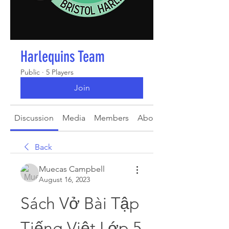
Harlequins Team
Public
·
5 Players
Join
Discussion
Media
Members
About
Back
Muecas Campbell
August 16, 2023
Sách Vở Bài Tập 
Tiếng Việt Lớp 5 