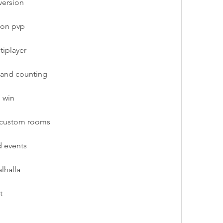
version
tion pvp
tiplayer
s and counting
o win
d custom rooms
d events
alhalla
t