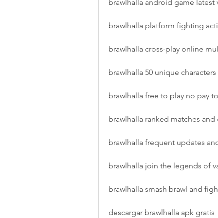
brawlhalla android game latest 
brawlhalla platform fighting ac
brawlhalla cross-play online mul
brawlhalla 50 unique character
brawlhalla free to play no pay t
brawlhalla ranked matches an
brawlhalla frequent updates an
brawlhalla join the legends of v
brawlhalla smash brawl and figh
descargar brawlhalla apk gratis